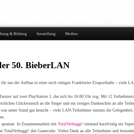
chung & Bildung
Ausstellung
Medien
der 50. BieberLAN
 uns der Aufbau in einer noch ruhigen Frankfurter Eissporthalle – viele LA
urnier auf zwei PlayStation 1, das sich bis 16:00 Uhr zog. Mit 12 Teilnehmern
Herzlichen Glückwunsch an die Sieger und ein riesiges Dankeschön an alle Teilne
 war unser Stand gut besucht – viele LAN-Teilnehmer nutzten die Gelegenhei
en.
ch spontan: In Zusammenarbeit mit
TotalVerbuggt!
entstand kurzfristig ein Sup
on TotalVerbuggt! den Gamecube. Vielen Dank an alle Teilnehmer und besonders