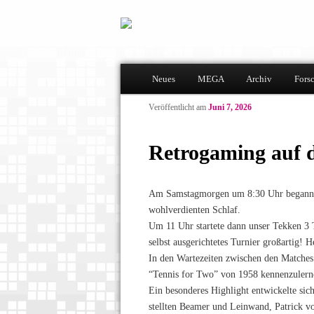
Hauptmenü
Neues
MEGA
Archiv
Fors
Zum Inhalt wechseln
Zum sekundären Inhalt wechseln
Veröffentlicht am
Juni 7, 2026
Retrogaming auf 
Am Samstagmorgen um 8:30 Uhr begann für
wohlverdienten Schlaf.
Um 11 Uhr startete dann unser Tekken 3 T
selbst ausgerichtetes Turnier großartig! 
In den Wartezeiten zwischen den Matches
“Tennis for Two” von 1958 kennenzulern
Ein besonderes Highlight entwickelte si
stellten Beamer und Leinwand, Patrick v